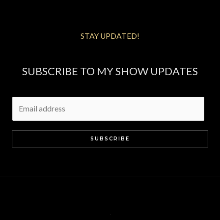
STAY UPDATED!
SUBSCRIBE TO MY SHOW UPDATES
E
m
a
i
SUBSCRIBE
l
*